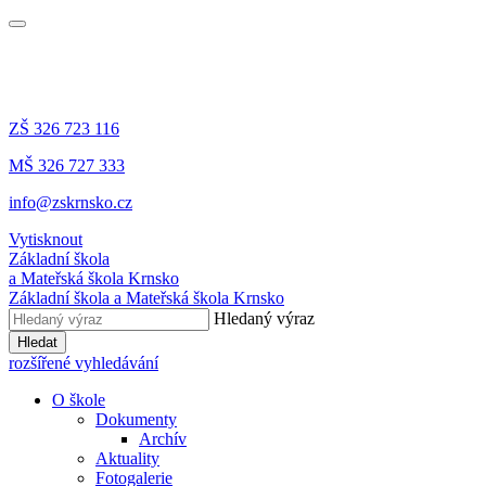
ZŠ
326 723 116
MŠ
326 727 333
info@zskrnsko.cz
Vytisknout
Základní škola
a Mateřská škola
Krnsko
Základní škola a Mateřská škola
Krnsko
Hledaný výraz
Hledat
rozšířené vyhledávání
O škole
Dokumenty
Archív
Aktuality
Fotogalerie