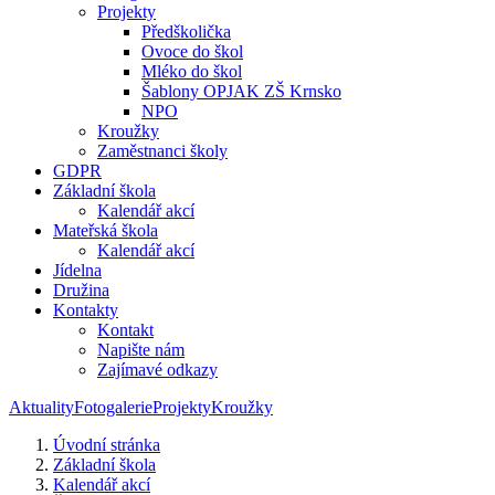
Projekty
Předškolička
Ovoce do škol
Mléko do škol
Šablony OPJAK ZŠ Krnsko
NPO
Kroužky
Zaměstnanci školy
GDPR
Základní škola
Kalendář akcí
Mateřská škola
Kalendář akcí
Jídelna
Družina
Kontakty
Kontakt
Napište nám
Zajímavé odkazy
Aktuality
Fotogalerie
Projekty
Kroužky
Úvodní stránka
Základní škola
Kalendář akcí